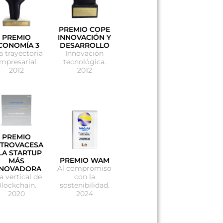
PREMIO COPE
PREMIO
INNOVACIÓN Y
CONOMÍA 3
DESARROLLO
a trayectoria
Innovación
mpresarial.
tecnológica.
2012
2012
PREMIO
TROVACESA
LA STARTUP
PREMIO WAM
MÁS
Al compromiso
NNOVADORA
la vertical de
con la
lockchain.
sostenibilidad.
2020
2024