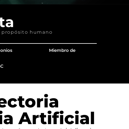
ta
con propósito humano
monios
Miembro de
SC
ectoria
a Artificial