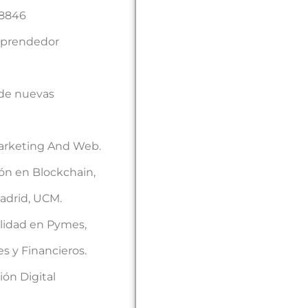
º8846
mprendedor
 de nuevas
Marketing And Web.
ión en Blockchain,
adrid, UCM.
lidad en Pymes,
s y Financieros.
ón Digital