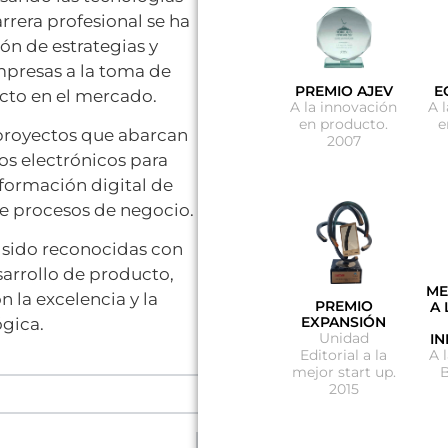
rera profesional se ha
ón de estrategias y
presas a la toma de
PREMIO AJEV
E
cto en el mercado.
A la innovación
A l
en producto.
e
 proyectos que abarcan
2007
os electrónicos para
formación digital de
e procesos de negocio.
 sido reconocidas con
sarrollo de producto,
ME
la excelencia y la
PREMIO
A 
EXPANSIÓN
gica.
Unidad
I
Editorial a la
A 
mejor start up.
B
2015