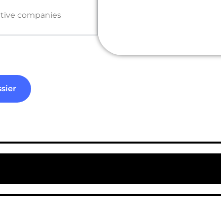
ative companies
sier