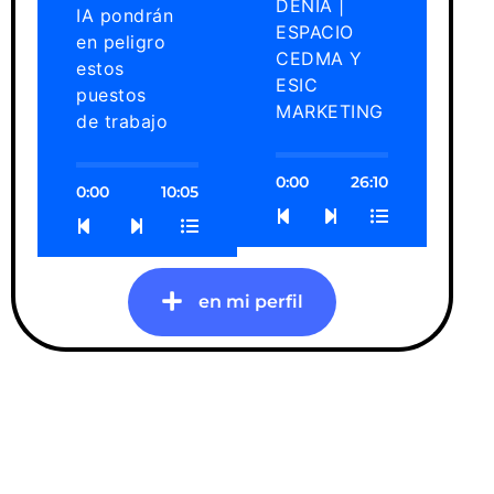
Rieta
Rieta
31 JULIO
07 ABRIL
2025 |
2025 | Los
MEDIODÍA
agentes
COPE EN
empleados
DÉNIA |
IA pondrán
ESPACIO
en peligro
CEDMA Y
estos
ESIC
puestos
MARKETING
de trabajo
0:00
26:10
0:00
10:05
en mi perfil