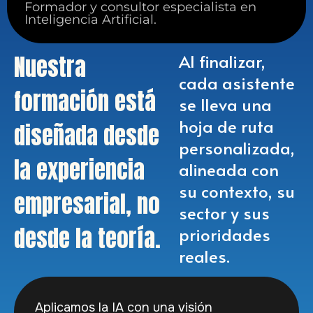
Formador y consultor especialista en
Inteligencia Artificial.
Nuestra
Al finalizar,
cada asistente
formación está
se lleva una
hoja de ruta
diseñada desde
personalizada,
la experiencia
alineada con
su contexto, su
empresarial, no
sector y sus
desde la teoría.
prioridades
reales.
Aplicamos la IA con una visión