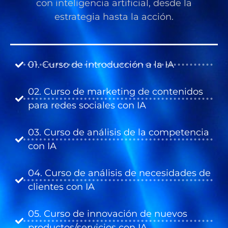
con inteligencia artificial, desde la
estrategia hasta la acción.
01. Curso de introducción a la IA
02. Curso de marketing de contenidos
para redes sociales con IA
03. Curso de análisis de la competencia
con IA
04. Curso de análisis de necesidades de
clientes con IA
05. Curso de innovación de nuevos
productos/servicios con IA