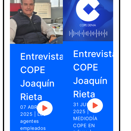
Entrevista a Joaquín Rieta en el Focus
Pyme y Emprendimiento Marina Baixa y
Marina Alta 2025.
Entrevista
Entrevista
COPE
COPE
Joaquín
Joaquín