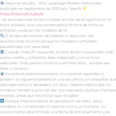
Según el estudio ¨Why Language Models Hallucinate¨
publicado en septiembre de 2025 por OpenAI
https://lnkd.in/dCAq9w6c
, las alucinaciones no son simples errores de programación ni
fallos aislados, sino una consecuencia directa de cómo se
entrenan y evalúan los modelos de IA.
El propio documento de OpenAI lo deja claro: las
alucinaciones ocurren porque los modelos confunden
plausibilidad con veracidad.
Cuando ChatGPT responde, lo hace de forma plausible: todo
suena creíble y coherente, bien redactado y con el tono
adecuado. Todo parece correcto a primera vista… aunque sea
falso o inexacto.
Durante el preentrenamiento, los sistemas aprenden a
predecir la siguiente palabra en una secuencia, sin etiquetas que
distingan entre lo verdadero y lo falso. OpenAI explica que los
modelos tienden a priorizar dar una respuesta, aunque implique
inventar, antes que reconocer que no saben.
Aunque impresionantes en generación de texto, estos
modelos no comprenden ni razonan como un humano. Su
conocimiento está limitado a la fecha de entrenamiento y es