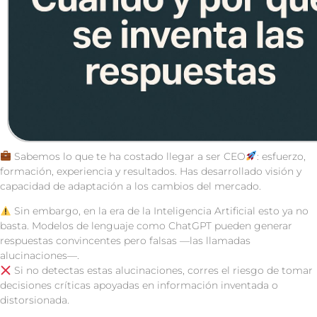
Sabemos lo que te ha costado llegar a ser CEO
: esfuerzo,
formación, experiencia y resultados. Has desarrollado visión y
capacidad de adaptación a los cambios del mercado.
Sin embargo, en la era de la Inteligencia Artificial esto ya no
basta. Modelos de lenguaje como ChatGPT pueden generar
respuestas convincentes pero falsas —las llamadas
alucinaciones—.
Si no detectas estas alucinaciones, corres el riesgo de tomar
decisiones críticas apoyadas en información inventada o
distorsionada.