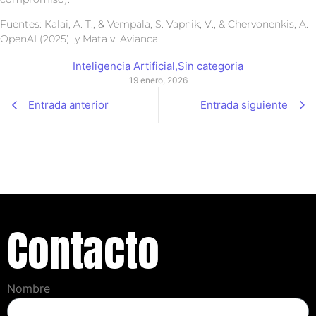
Fuentes: Kalai, A. T., & Vempala, S. Vapnik, V., & Chervonenkis, A.
OpenAI (2025). y Mata v. Avianca.
Inteligencia Artificial
,
Sin categoria
19 enero, 2026
Entrada anterior
Entrada siguiente
Contacto
Nombre